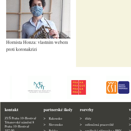
Hornista Honza: vlastním webem
proti koronakrizi
kontakt
partnerské školy
rozvrhy
v
ZUŠ Praha 10-Hostivař
Rakousko
třídy
Trhanovské náměstí 8
Slovensko
odloučená pracoviště
Praha 10-Hostivař
102 00
Polsko
umělecká přípravka a PHV