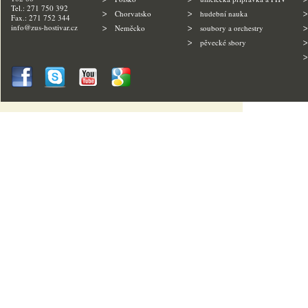
Tel.: 271 750 392
Chorvatsko
hudební nauka
Fax.: 271 752 344
info@zus-hostivar.cz
Neměcko
soubory a orchestry
pěvecké sbory