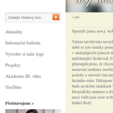
< zpět
Spustili jsme nový we
Aktuality
Vážení návštěvníci novýc
Informační bulletin
době se tyto stránky post
v následujících týdnech d
Vytvořte si naše logo
nadcházející školní rok 2
přistoupili proto, že chce
Projekty
nastavení struktury novéh
podoby a zároveň vám umo
Akademie III. věku
školního roku. Děkujeme p
bude na těchto stránkách 
YouTube
fotografické animace a tě
moci vidět naše nové webo
ředitel školy.
Představujeme >