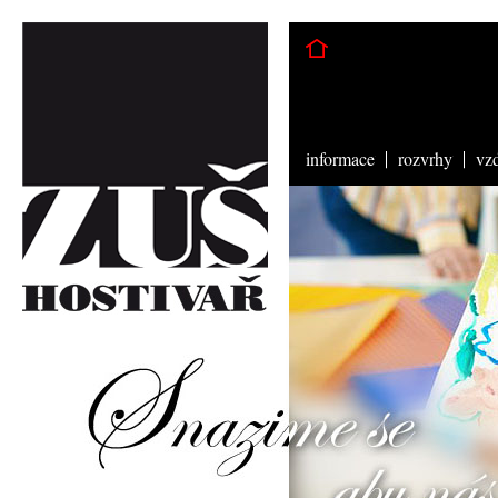
informace
rozvrhy
vz