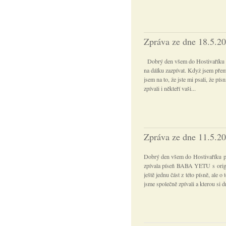
Zpráva ze dne 18.5.2
Dobrý den všem do Hostivaříku př
na dálku zazpívat. Když jsem přemý
jsem na to, že jste mi psali, že pís
zpívali i někteří vaši...
Zpráva ze dne 11.5.2
Dobrý den všem do Hostivaříku pře
zpívala píseň BABA YETU s origin
ještě jednu část z této písně, ale 
jsme společně zpívali a kterou si d