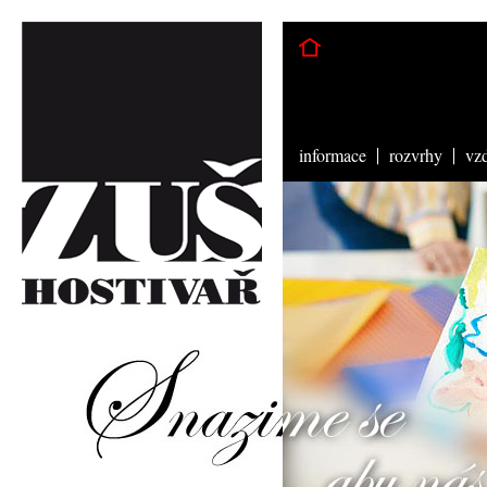
informace
rozvrhy
vz