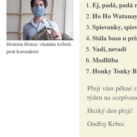
Ej, padá, padá 
Ho Ho Watana
Spievanky, spie
Stála basa u pr
Hornista Honza: vlastním webem
Vadí, nevadí
proti koronakrizi
Modlitba
Honky Tonky B
Přeji vám pěkné zp
týden na sezpívan
Hezký den přeji!
Ondřej Krbec
______________