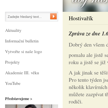
Hostivařík
Aktuality
Zpráva ze dne 1.
Informační bulletin
Dobrý den všem d
Vytvořte si naše logo
pomalu ale jistě s
roku a jistě se ji
Projekty
A jak jinak se těš
Akademie III. věku
Pro tento týden js
YouTube
několik klavírních
můžete zazpívat t
Představujeme >
rodiči.