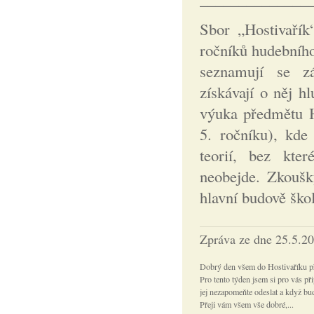
Sbor „Hostivařík
ročníků hudebního
seznamují se z
získávají o něj h
výuka předmětu H
5. ročníku), kde
teorií, bez kte
neobejde. Zkoušk
hlavní budově ško
Zpráva ze dne 25.5.2
Dobrý den všem do Hostivaříku přej
Pro tento týden jsem si pro vás př
jej nezapomeňte odeslat a když bud
Přeji vám všem vše dobré,...