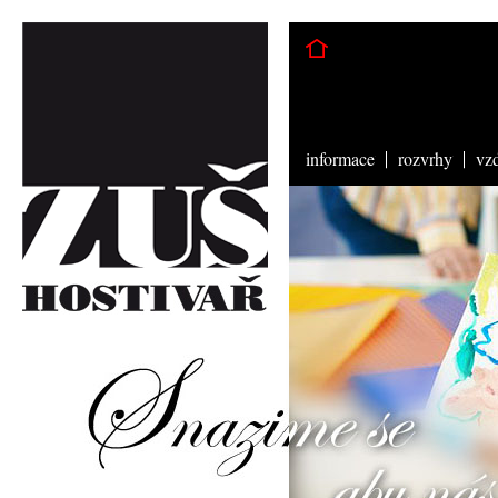
informace
rozvrhy
vz