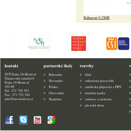
Stáhnout 0.2MB
kontakt
partnerské školy
rozvrhy
v
ZUŠ Praha 10-Hostivař
Rakousko
třídy
Trhanovské náměstí 8
Slovensko
odloučená pracoviště
Praha 10-Hostivař
102 00
Polsko
umělecká přípravka a PHV
Tel.: 271 750 392
Chorvatsko
hudební nauka
Fax.: 271 752 344
info@zus-hostivar.cz
Neměcko
soubory a orchestry
pěvecké sbory