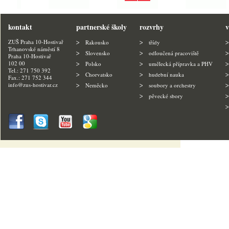
kontakt
partnerské školy
rozvrhy
v
ZUŠ Praha 10-Hostivař
Rakousko
třídy
Trhanovské náměstí 8
Slovensko
odloučená pracoviště
Praha 10-Hostivař
102 00
Polsko
umělecká přípravka a PHV
Tel.: 271 750 392
Chorvatsko
hudební nauka
Fax.: 271 752 344
info@zus-hostivar.cz
Neměcko
soubory a orchestry
pěvecké sbory