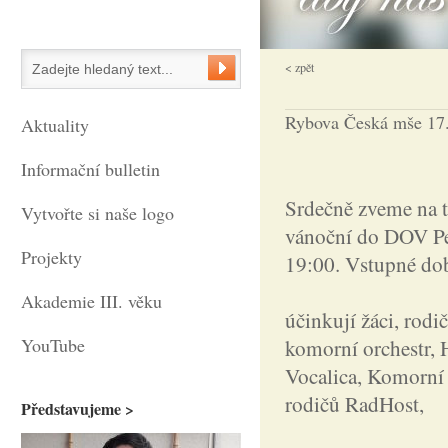
< zpět
Rybova Česká mše 17.
Aktuality
Informační bulletin
Srdečně zveme na 
Vytvořte si naše logo
vánoční do DOV Pet
Projekty
19:00. Vstupné do
Akademie III. věku
účinkují žáci, rodi
YouTube
komorní orchestr, H
Vocalica, Komorní 
rodičů RadHost,
Představujeme >