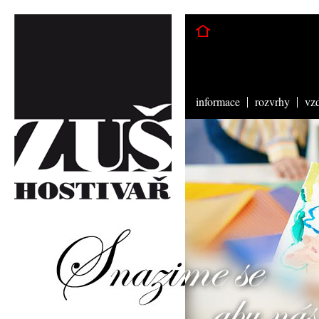
informace
rozvrhy
vz