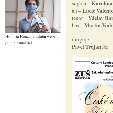
Karolína
soprán –
Lucie Valent
alt –
Václav Ba
tenor –
Martin Vod
bas –
Hornista Honza: vlastním webem
diriguje
proti koronakrizi
Pavel Trojan Jr.