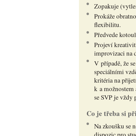
Zopakuje (vytle
Prokáže obratno
flexibilitu.
Předvede kotoul,
Projeví kreativi
improvizaci na 
V případě, že se
speciálními vzd
kritéria na přij
k a možnostem a
se SVP je vždy 
Co je třeba si př
Na zkoušku se n
dispozic pro st