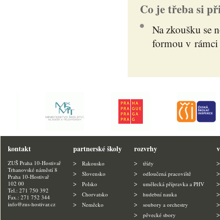
Co je třeba si př
Na zkoušku se ne
formou v rámci 
kontakt
partnerské školy
rozvrhy
v
ZUŠ Praha 10-Hostivař
Rakousko
třídy
Trhanovské náměstí 8
Slovensko
odloučená pracoviště
Praha 10-Hostivař
102 00
Polsko
umělecká přípravka a PHV
Tel.: 271 750 392
Chorvatsko
hudební nauka
Fax.: 271 752 344
info@zus-hostivar.cz
Neměcko
soubory a orchestry
pěvecké sbory