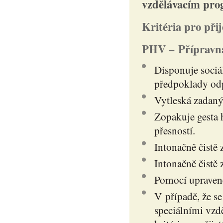
vzdělávacím pr
Kritéria pro přij
PHV – Přípravn
Disponuje soci
předpoklady odp
Vytleská zadaný
Zopakuje gesta 
přesností.
Intonačně čistě 
Intonačně čistě 
Pomocí upravené
V případě, že se
speciálními vzd