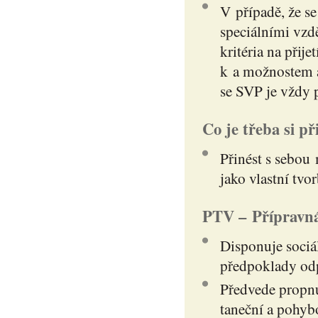
V případě, že se
speciálními vzd
kritéria na přij
k a možnostem a
se SVP je vždy 
Co je třeba si př
Přinést s sebou
jako vlastní tvo
PTV – Přípravná
Disponuje soci
předpoklady odp
Předvede propnut
taneční a pohyb