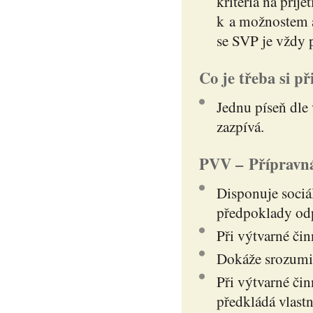
kritéria na přij
k a možnostem a
se SVP je vždy 
Co je třeba si př
Jednu píseň dle
zazpívá.
PVV – Přípravná
Disponuje soci
předpoklady odp
Při výtvarné čin
Dokáže srozumit
Při výtvarné čin
předkládá vlastn