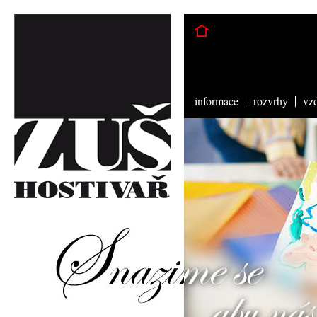
informace
rozvrhy
vz