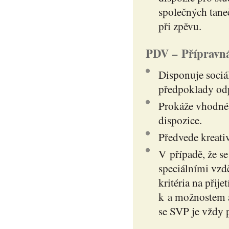
společných tane
při zpěvu.
PDV – Přípravná
Disponuje soci
předpoklady odp
Prokáže vhodné h
dispozice.
Předvede kreati
V případě, že se
speciálními vzd
kritéria na přij
k a možnostem a
se SVP je vždy 