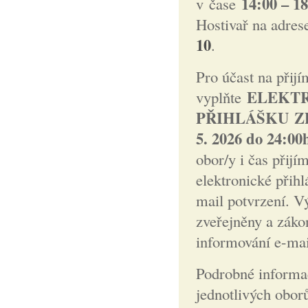
14:00 – 1
v čase
Hostivař na adres
10
.
Pro účast na přij
ELEKT
vyplňte
PŘIHLÁŠKU Z
5. 2026 do 24:00
obor/y i čas přijí
elektronické přih
mail potvrzení. V
zveřejněny a záko
informování e-ma
Podrobné informac
jednotlivých obor