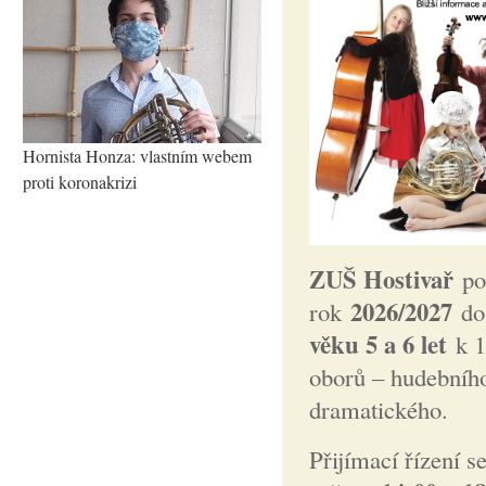
Hornista Honza: vlastním webem
proti koronakrizi
ZUŠ Hostivař
poř
2026/2027
rok
d
věku 5 a 6 let
k 1
oborů – hudebního
dramatického.
Přijímací řízení 